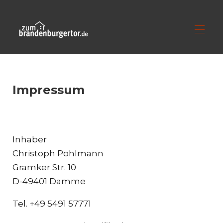
Accueil
Tous les objets
▾
Impressum
imprimer
politique de confidentialité
AGB
Inhaber
Christoph Pohlmann
Gramker Str. 10
D-49401 Damme
Tel. +49 5491 57771