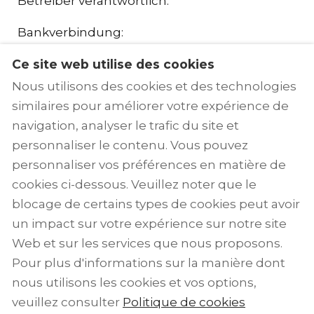
Betreiber verantwortlich.
Bankverbindung:
IBAN: DE79 2655 1540 0085 5989 51
Ce site web utilise des cookies
BIC: NOLADE21BEB
Nous utilisons des cookies et des technologies
Bank: Kreissparkasse Bersenbrück
similaires pour améliorer votre expérience de
navigation, analyser le trafic du site et
Gericht:
personnaliser le contenu. Vous pouvez
personnaliser vos préférences en matière de
Gerichtsstand Vechta, Amtsgericht
cookies ci-dessous. Veuillez noter que le
Oldenburg
blocage de certains types de cookies peut avoir
un impact sur votre expérience sur notre site
Web et sur les services que nous proposons.
Pour plus d'informations sur la manière dont
Français
EUR
+49 (0) 54 91 577 71
nous utilisons les cookies et vos options,
veuillez consulter
Politique de cookies